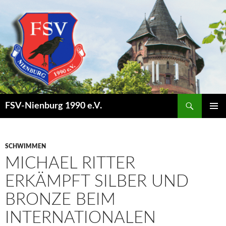
Suchen
FSV-Nienburg 1990 e.V.
SPRINGE
PRIMÄR
ZUM
MENÜ
INHALT
SCHWIMMEN
MICHAEL RITTER
ERKÄMPFT SILBER UND
BRONZE BEIM
INTERNATIONALEN