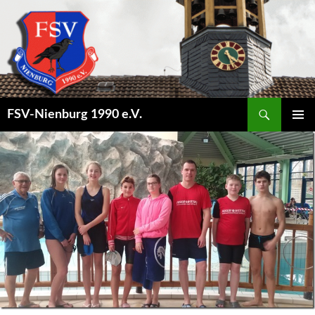
Suchen
FSV-Nienburg 1990 e.V.
SPRINGE
PRIMÄR
ZUM
MENÜ
INHALT