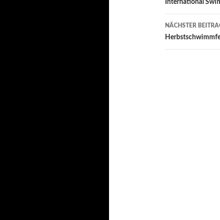
Navigati
International Swi
NÄCHSTER BEITRA
Herbstschwimmfes