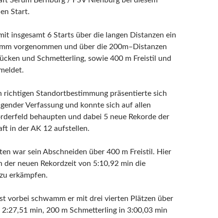
aft Serum Bernburg / FSV Nienburg bei diesem
en Start.
 mit insgesamt 6 Starts über die langen Distanzen ein
m vorgenommen und über die 200m–Distanzen
 Rücken und Schmetterling, sowie 400 m Freistil und
meldet.
en richtigen Standortbestimmung präsentierte sich
ragender Verfassung und konnte sich auf allen
rderfeld behaupten und dabei 5 neue Rekorde der
ft in der AK 12 aufstellen.
ten war sein Abschneiden über 400 m Freistil. Hier
in der neuen Rekordzeit von 5:10,92 min die
 zu erkämpfen.
 vorbei schwamm er mit drei vierten Plätzen über
in 2:27,51 min, 200 m Schmetterling in 3:00,03 min