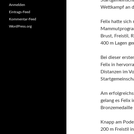
Startgemeinsch
Anmelden
Wettkampf an d
Eintrags-Feed
Kommentar-Feed
Felix hatte sich
WordPress.org
Mammutprogram
Brust, Freistil,
400 m Lagen ge
Bei dieser erst
Felix in hervor
Distanzen im Vo
Startgemeinscha
Am erfolgreichs
gelang es Felix 
Bronzemedaille
Knapp am Podest
200 m Freistil 