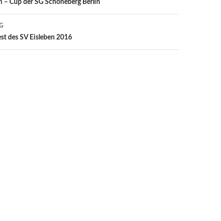
on
m – Cup der SG Schöneberg Berlin
G
t des SV Eisleben 2016