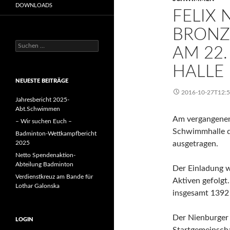
DOWNLOADS
FELIX 
BRONZE
Suchen
AM 22.
nach:
HALLE
NEUESTE BEITRÄGE
2016-10-27T12:
Jahresbericht 2025-
Abt.Schwimmen
Am vergangenen
– Wir suchen Euch –
Schwimmhalle d
Badminton-Wettkampfbericht
2025
ausgetragen.
Netto Spendenaktion-
Abteilung Badminton
Der Einladung 
Verdienstkreuz am Bande für
Aktiven gefolg
Lothar Galonska
insgesamt 1392 
Der Nienburger 
LOGIN