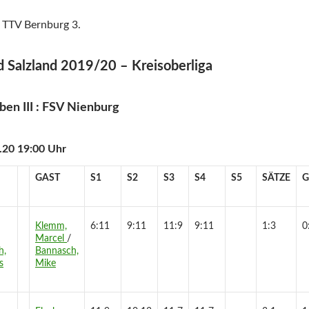
 TTV Bernburg 3.
 Salzland 2019/20 – Kreisoberliga
ben III : FSV Nienburg
.20 19:00 Uhr
GAST
S1
S2
S3
S4
S5
SÄTZE
G
Klemm,
6:11
9:11
11:9
9:11
1:3
0
Marcel
/
h,
Bannasch,
s
Mike