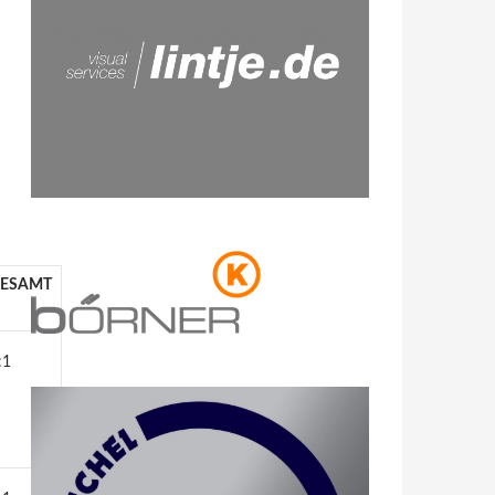
ESAMT
:1