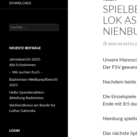
DOWNLOADS
SPIELB
LOK AS
Suchen
NIENB
nach:
2020-03-04T12:
NEUESTE BEITRÄGE
Jahresbericht 2025-
Unsere Mannscha
Abt.Schwimmen
Der FSV gewann
– Wir suchen Euch –
Badminton-Wettkampfbericht
Nachdem beide D
2025
Netto Spendenaktion-
Die Einzelspiel
Abteilung Badminton
Ende mit 8:5 du
Verdienstkreuz am Bande für
Lothar Galonska
Nienburg spiel
LOGIN
Das nächste Spi