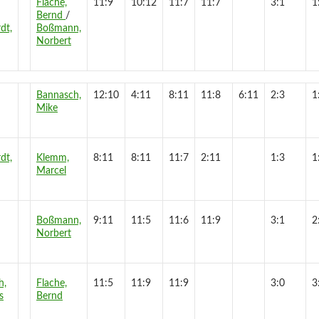
Flache,
11:9
10:12
11:7
11:7
3:1
1
Bernd
/
dt,
Boßmann,
Norbert
Bannasch,
12:10
4:11
8:11
11:8
6:11
2:3
1
Mike
dt,
Klemm,
8:11
8:11
11:7
2:11
1:3
1
Marcel
Boßmann,
9:11
11:5
11:6
11:9
3:1
2
Norbert
h,
Flache,
11:5
11:9
11:9
3:0
3
s
Bernd