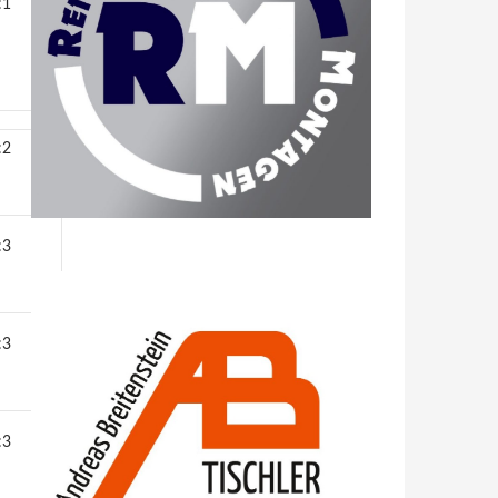
:1
:2
:3
:3
:3