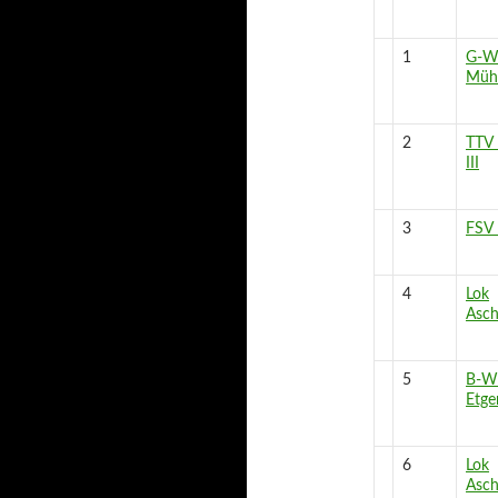
1
G-W 
Mühl
2
TTV 
III
3
FSV 
4
Lok
Asch
5
B-W
Etge
6
Lok
Asch