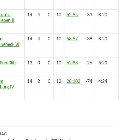
ordia
14
4
0
10
62:95
-33
8:20
leben II
on
14
4
0
10
58:97
-39
8:20
nebeck VI
Preußlitz
13
3
0
10
62:88
-26
6:20
um
14
2
0
12
28:102
-74
4:24
burg IV
RAG