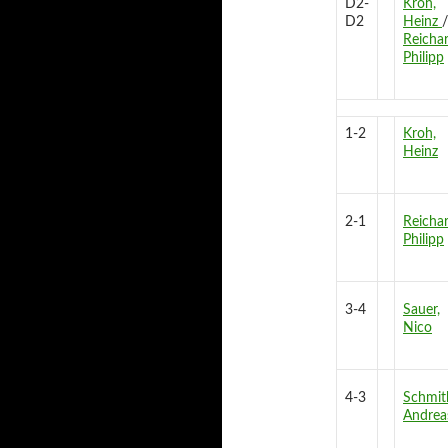
D2-
Kroh,
D2
Heinz
/
Reichar
Philipp
1-2
Kroh,
Heinz
2-1
Reichar
Philipp
3-4
Sauer,
Nico
4-3
Schmit
Andrea