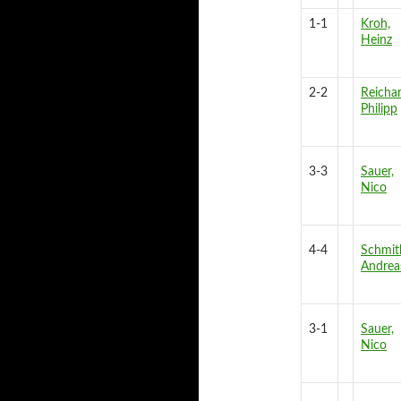
1-1
Kroh,
Heinz
2-2
Reichar
Philipp
3-3
Sauer,
Nico
4-4
Schmit
Andrea
3-1
Sauer,
Nico