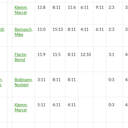
Klemm,
11:8
8:11
11:6
6:11
9:11
2:3
3
Marcel
dt,
Bannasch,
11:0
15:13
8:11
4:11
6:11
2:3
3
Mike
Flache,
11:9
11:5
8:11
12:10
3:1
4
Bernd
h,
Boßmann,
3:11
8:11
8:11
0:3
4
s
Norbert
Klemm,
5:11
4:11
4:11
0:3
4
Marcel