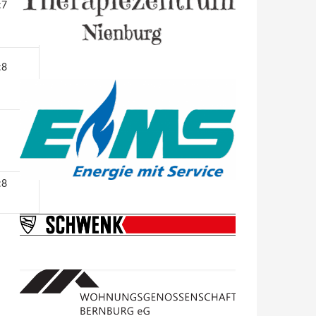
:7
:8
:8