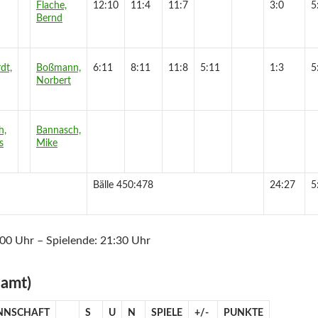
Flache,
12:10
11:4
11:7
3:0
5
Bernd
dt,
Boßmann,
6:11
8:11
11:8
5:11
1:3
5
Norbert
h,
Bannasch,
s
Mike
Bälle 450:478
24:27
5
:00 Uhr – Spielende: 21:30 Uhr
samt)
NNSCHAFT
S
U
N
SPIELE
+/-
PUNKTE