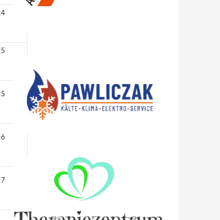
:4
:5
:5
:6
:7