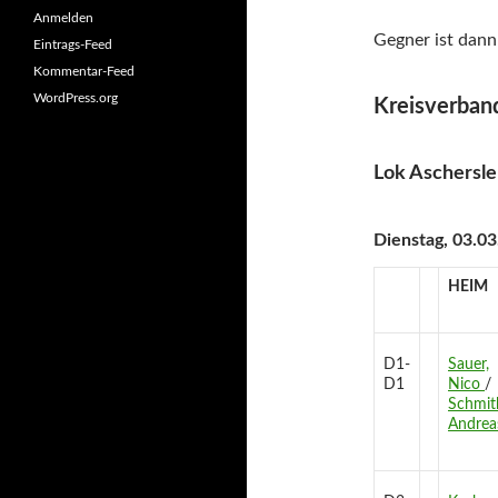
Anmelden
Gegner ist dann
Eintrags-Feed
Kommentar-Feed
WordPress.org
Kreisverband
Lok Aschersle
Dienstag, 03.03
HEIM
D1-
Sauer,
D1
Nico
/
Schmit
Andrea