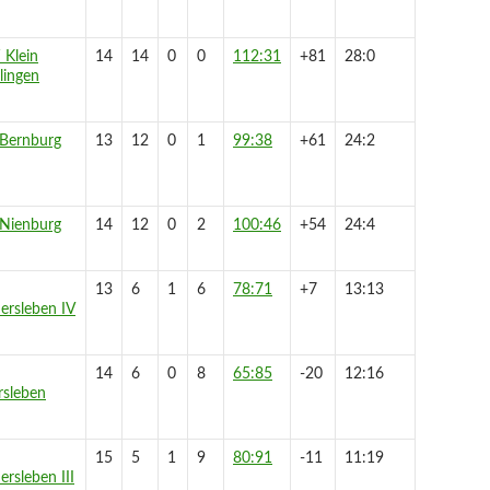
Klein
14
14
0
0
112:31
+81
28:0
ingen
Bernburg
13
12
0
1
99:38
+61
24:2
Nienburg
14
12
0
2
100:46
+54
24:4
13
6
1
6
78:71
+7
13:13
ersleben IV
14
6
0
8
65:85
-20
12:16
rsleben
15
5
1
9
80:91
-11
11:19
ersleben III