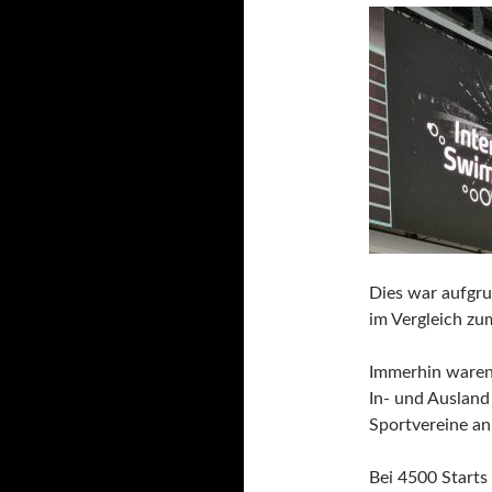
Dies war aufgr
im Vergleich zum
Immerhin waren 
In- und Ausland
Sportvereine an 
Bei 4500 Start