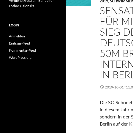
Verdienstkreuz am Bande für
2019
,
SCHWIMME
Lothar Galonska
SENSAT
FÜR MI
LOGIN
SIEG 
Anmelden
DEUTS
Eintrags-Feed
Kommentar-Feed
50M B
WordPress.org
INTER
IN BER
2019-10-01T11:
Die SG Schönebe
in diesem Jahr 
sondern in der
Berlin auf der 