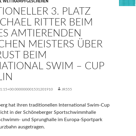
N
,
WETTKAMPFGESCHEHEN
IONELLER 3. PLATZ
CHAEL RITTER BEIM
DES AMTIERENDEN
CHEN MEISTERS ÜBER
RUST BEIM
NATIONAL SWIM – CUP
LIN
01:15+00:000000001531201910
JR555
rg hat ihren traditionellen International Swim-Cup
nicht in der Schöneberger Sportschwimmhalle
 Schwimm- und Sprunghalle im Europa-Sportpark
Kurzbahn ausgetragen.