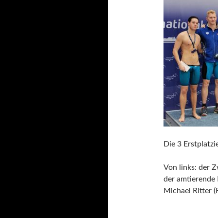
Die 3 Erstplatzi
Von links: der Z
der amtierende 
Michael Ritter 