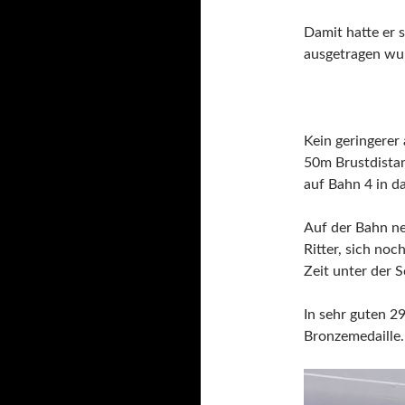
Damit hatte er s
ausgetragen wu
Kein geringerer
50m Brustdistanz
auf Bahn 4 in da
Auf der Bahn n
Ritter, sich noc
Zeit unter der 
In sehr guten 29
Bronzemedaille.