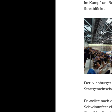
im Kampf um Bes
Startblöcke.
Der Nienburger 
Startgemeinscha
Er wollte nach 
Schwimmfest ein