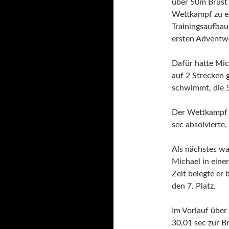
über 50m Brust 
Wettkampf zu e
Trainingsaufbau
ersten Adventw
Dafür hatte Mic
auf 2 Strecken 
schwimmt, die 
Der Wettkampf 
sec absolvierte
Als nächstes w
Michael in eine
Zeit belegte er
den 7. Platz.
Im Vorlauf übe
30,01 sec zur B