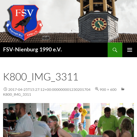
Suchen
FSV-Nienburg 1990 e.V.
SPRINGE
PRIMÄR
ZUM
MENÜ
INHALT
K800_IMG_3311
2017-04-25T15:27:12+00:000000001230201704
900 × 600
K800_IMG_3311