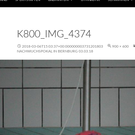
K800_IMG_4374
2018-03-06T15:03:37+00:000000003731201803
900 × 600
NACHWUCHSPOKAL IN BERNBURG 03.03.18