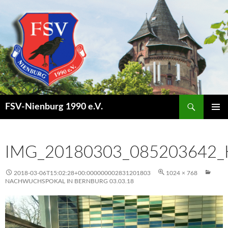
Suchen
FSV-Nienburg 1990 e.V.
SPRINGE
PRIMÄR
ZUM
MENÜ
INHALT
IMG_20180303_085203642
2018-03-06T15:02:28+00:000000002831201803
1024 × 768
NACHWUCHSPOKAL IN BERNBURG 03.03.18