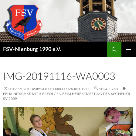
Suchen
FSV-Nienburg 1990 e.V.
SPRINGE
PRIMÄR
ZUM
MENÜ
INHALT
IMG-20191116-WA0003
2019-11-20T14:38:24+00:000000002430201911
1024 × 768
FELIX NITSCHKE MIT 5 ERFOLGEN BEIM HERBSTMEETING DES KÖTHENER
SV 2009